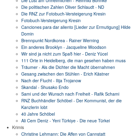
Die Lust am Unheimlichen - Reinhild Böhnke
Die politischen Zahlen Oliver Schlaudt - ND
Die RNZ zur Fotobuch-Versteigerung Kresin
Fotobuch-Versteigerung Kresin
Canciones para dar aliento [Lieder zur Ermutigung] Hilde
Domin
Brennpunkt Nordkorea - Rainer Werning
Ein anderes Brooklyn - Jacqueline Woodson
Wir sind ja nicht zum Spaß hier - Deniz Yücel
111 Orte in Heidelberg, die man gesehen haben muss
Träumer - Als die Dichter die Macht übernahmen
Gesang zwischen den Stühlen - Erich Kästner
Nach der Flucht - Ilija Trojanow
Skandal - Shusako Endo
Sami und der Wunsch nach Freiheit - Rafik Schami
RNZ Buchhändler Schöbel - Der Kommunist, der die
Kanzlerin lobt
40 Jahre Schöbel
Ali Cem Deniz - Yeni Türkiye - Die neue Türkei
Krimis
Christine Lehmann: Die Affen von Cannstatt