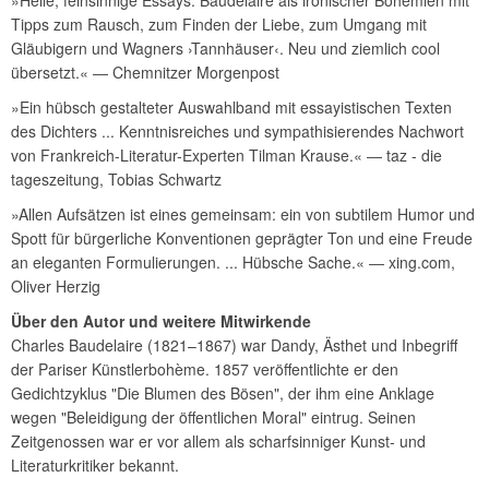
Tipps zum Rausch, zum Finden der Liebe, zum Umgang mit
Gläubigern und Wagners ›Tannhäuser‹. Neu und ziemlich cool
übersetzt.« ― Chemnitzer Morgenpost
»Ein hübsch gestalteter Auswahlband mit essayistischen Texten
des Dichters ... Kenntnisreiches und sympathisierendes Nachwort
von Frankreich-Literatur-Experten Tilman Krause.« ― taz - die
tageszeitung, Tobias Schwartz
»Allen Aufsätzen ist eines gemeinsam: ein von subtilem Humor und
Spott für bürgerliche Konventionen geprägter Ton und eine Freude
an eleganten Formulierungen. ... Hübsche Sache.« ― xing.com,
Oliver Herzig
Über den Autor und weitere Mitwirkende
Charles Baudelaire (1821–1867) war Dandy, Ästhet und Inbegriff
der Pariser Künstlerbohème. 1857 veröffentlichte er den
Gedichtzyklus "Die Blumen des Bösen", der ihm eine Anklage
wegen "Beleidigung der öffentlichen Moral" eintrug. Seinen
Zeitgenossen war er vor allem als scharfsinniger Kunst- und
Literaturkritiker bekannt.