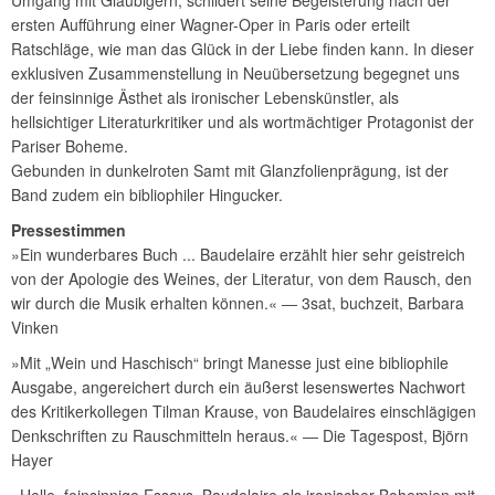
ersten Aufführung einer Wagner-Oper in Paris oder erteilt
Ratschläge, wie man das Glück in der Liebe finden kann. In dieser
exklusiven Zusammenstellung in Neuübersetzung begegnet uns
der feinsinnige Ästhet als ironischer Lebenskünstler, als
hellsichtiger Literaturkritiker und als wortmächtiger Protagonist der
Pariser Boheme.
Gebunden in dunkelroten Samt mit Glanzfolienprägung, ist der
Band zudem ein bibliophiler Hingucker.
Pressestimmen
»Ein wunderbares Buch ... Baudelaire erzählt hier sehr geistreich
von der Apologie des Weines, der Literatur, von dem Rausch, den
wir durch die Musik erhalten können.« ― 3sat, buchzeit, Barbara
Vinken
»Mit „Wein und Haschisch“ bringt Manesse just eine bibliophile
Ausgabe, angereichert durch ein äußerst lesenswertes Nachwort
des Kritikerkollegen Tilman Krause, von Baudelaires einschlägigen
Denkschriften zu Rauschmitteln heraus.« ― Die Tagespost, Björn
Hayer
»Helle, feinsinnige Essays. Baudelaire als ironischer Bohemien mit