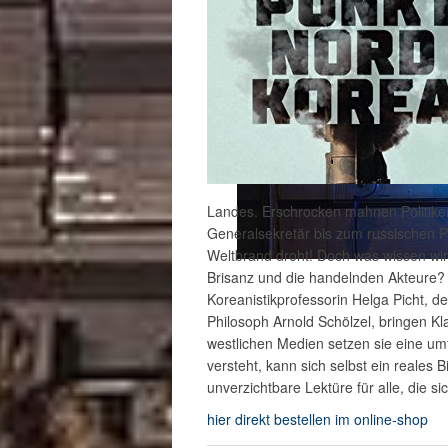
Landes. Erschrocken mahnen Politike
Generalsekretär bis zum russischen Pr
Weltbrand droht! Doch was wissen wir e
Brisanz und die handelnden Akteure? 
Koreanistikprofessorin Helga Picht, d
Philosoph Arnold Schölzel, bringen Kla
westlichen Medien setzen sie eine um
versteht, kann sich selbst ein reales
unverzichtbare Lektüre für alle, die 
hier direkt bestellen im online-shop