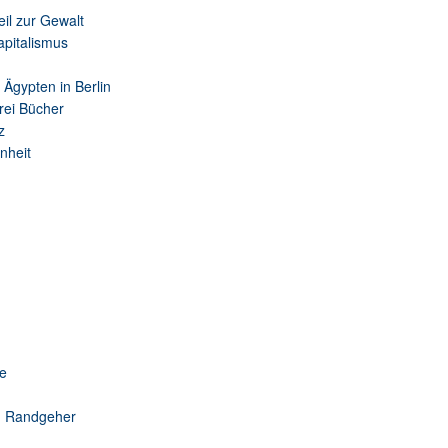
il zur Gewalt
apitalismus
 Ägypten in Berlin
rei Bücher
z
nheit
e
m Randgeher