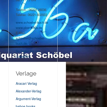
Telefon.: 06221-26036
Telefax: 06221-602022
www.schoebel-buch.de
www.ploeck56a.de
E-Mail:
schoebel@schoebel-
buch.de
So finden Sie uns...
(Lageplan)
Verlage
Aracari Verlag
Alexander-Verlag
Argument-Verlag
bahoe books