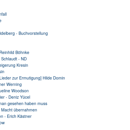
fall
e
idelberg - Buchvorstellung
 Reinhild Böhnke
r Schlaudt - ND
eigerung Kresin
sin
[Lieder zur Ermutigung] Hilde Domin
ner Werning
queline Woodson
ier - Deniz Yücel
e man gesehen haben muss
die Macht übernahmen
n - Erich Kästner
now