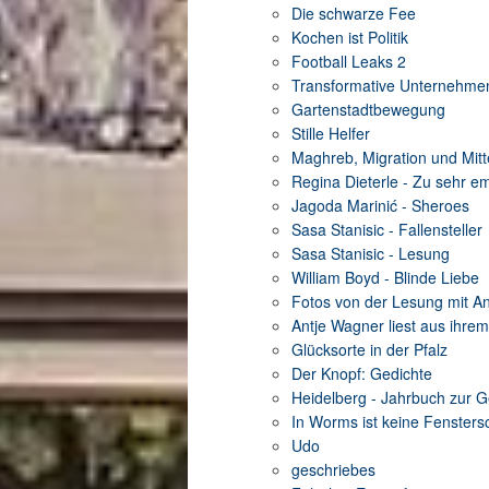
Die schwarze Fee
Kochen ist Politik
Football Leaks 2
Transformative Unternehme
Gartenstadtbewegung
Stille Helfer
Maghreb, Migration und Mit
Regina Dieterle - Zu sehr em
Jagoda Marinić - Sheroes
Sasa Stanisic - Fallensteller
Sasa Stanisic - Lesung
William Boyd - Blinde Liebe
Fotos von der Lesung mit A
Antje Wagner liest aus ihr
Glücksorte in der Pfalz
Der Knopf: Gedichte
Heidelberg - Jahrbuch zur G
In Worms ist keine Fenster
Udo
geschriebes