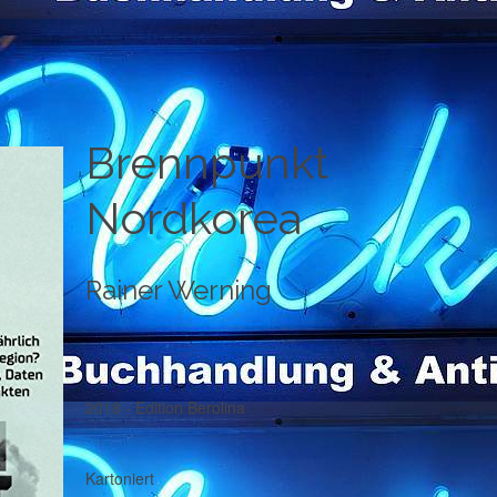
Brennpunkt
Nordkorea
Rainer Werning
2018 - Edition Berolina
Kartoniert