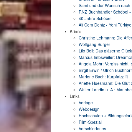
Sami und der Wunsch nach F
RNZ Buchhändler Schöbel - D
40 Jahre Schöbel
Ali Cem Deniz - Yeni Türkiye
Krimis
Christine Lehmann: Die Affe
Wolfgang Burger
Lilo Beil: Das gläserne Glück
Marcus Imbsweiler: Dreamci
Angela Mohr: Vergiss nicht, d
Birgit Erwin / Ulrich Buchhor
Marlene Bach: Kurpfalzgift
Anette Huesmann: Die Glut
Walter Landin u. A.: Mannhei
Links
Verlage
Webdesign
Hochschulen + Bildungseinr
Film-Spezial
Verschiedenes