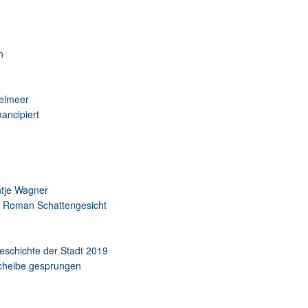
n
telmeer
ancipiert
ntje Wagner
em Roman Schattengesicht
eschichte der Stadt 2019
scheibe gesprungen