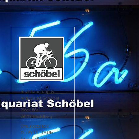
Buchhandlung &
Antiquariat Schöbel
Plöck 56a
69117 Heidelberg
Öffnungszeiten:
Di - Fr 13 - 19 Uhr
Sa 11 - 15 Uhr