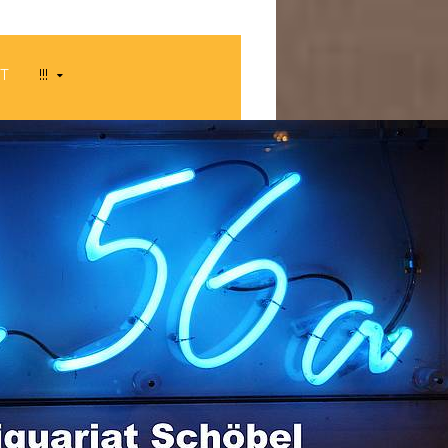
HT
!!!