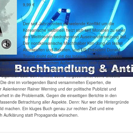
9,99 €
Der seit Jahrzehnten schwelende Konflikt um die
Koreanische Halbinsel heizt sich seit Monaten zu einer
den Weltfrieden bedrohenden Auseinandersetzung auf.
Der nordkoreanische Machthaber Kim Jong-un testet
Atomwaffen und Raketen, und US-Präsident Donald
Trump droht dafür mit der totalen Vernichtung dieses
r aus aller Welt, vom deutschen Außenminister über den UNO-
äsidenten, eine friedliche Lösung des Konflikts an, denn ein atomarer
igentlich über den Konflikt, seine Vorgeschichte, seine aktuelle
Die drei im vorliegenden Band versammelten Experten, die
er Asienkenner Rainer Werning und der politische Publizist und
rheit in die Problematik. Gegen die einseitigen Berichte in den
fassende Betrachtung aller Aspekte. Denn: Nur wer die Hintergründe
 Bild machen. Ein kluges Buch genau zur rechten Zeit und eine
sich Aufklärung statt Propaganda wünschen.