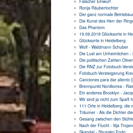
Falscher Einwurf
Ronja Räubertochter
Der ganz normale Betriebsun
Die Kunst des Herr der Ring
Das Phantom
19.09.2018 Glücksorte in He
Glücksorte in Heidelberg
Wolf - Waldmann Schuber
Die Lust am Unheimlichen -
Die politischen Zahlen Olive
Die RNZ zur Fotobuch-Verst
Fotobuch-Versteigerung Kre
Canciones para dar aliento 
Brennpunkt Nordkorea - Rai
Ein anderes Brooklyn - Jac
Wir sind ja nicht zum Spaß h
111 Orte in Heidelberg, di
Träumer - Als die Dichter 
Gesang zwischen den Stühle
Nach der Flucht - Ilija Troja
Skandal - Shusako Endo