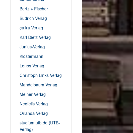
Bertz + Fischer
Budrich Verlag
ça ira Verlag
Karl Dietz Verlag
Junius-Verlag
Klostermann
Lenos Verlag
Christoph Links Verlag
Mandelbaum Verlag
Meiner Verlag
Neofelis Verlag
Orlanda Verlag
studium.utb.de (UTB-
Verlag)