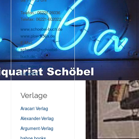
Telefon.: 06221-26036
Telefax: 06221-602022
www.schoebel-buch.de
www.ploeck56a.de
E-Mail:
schoebel@schoebel-
buch.de
So finden Sie uns...
(Lageplan)
Verlage
Aracari Verlag
Alexander-Verlag
Argument-Verlag
bahoe books