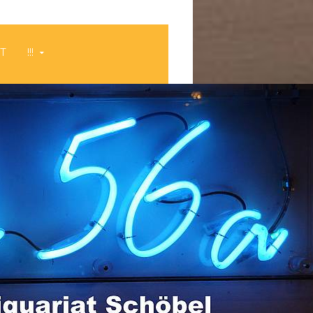
HT
!!!