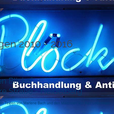
gen 2010 - 2016
UNG
n Blicke"
re Straße - Heidelberg
den Texten von Marlene Bach und den Malereien von Karl Ledermann
l