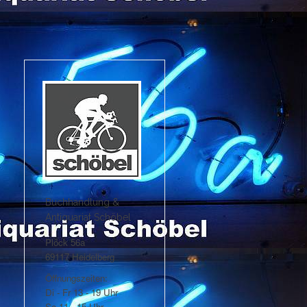
Buchhandlung &
Antiquariat Schöbel
Plöck 56a
69117 Heidelberg
Öffnungszeiten:
Di - Fr 13 - 19 Uhr
Sa 11 - 15 Uhr