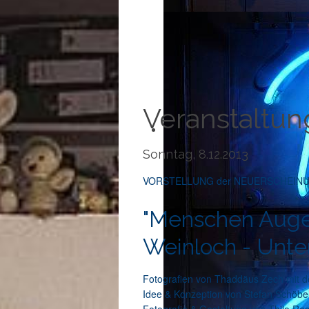
Veranstaltun
Sonntag, 8.12.2013
VORSTELLUNG der NEUERSCHEIN
"Menschen Auge
Weinloch - Unte
Fotografien von Thaddäus Zech mit 
Idee & Konzeption von Stefan Schöbe