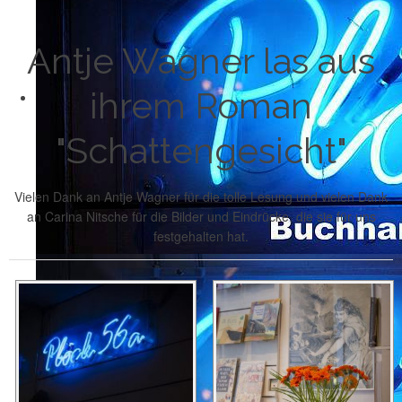
Antje Wagner las aus
ihrem Roman
"Schattengesicht"
Vielen Dank an Antje Wagner für die tolle Lesung und vielen Dank
an Carina Nitsche für die Bilder und Eindrücke, die sie für uns
festgehalten hat.