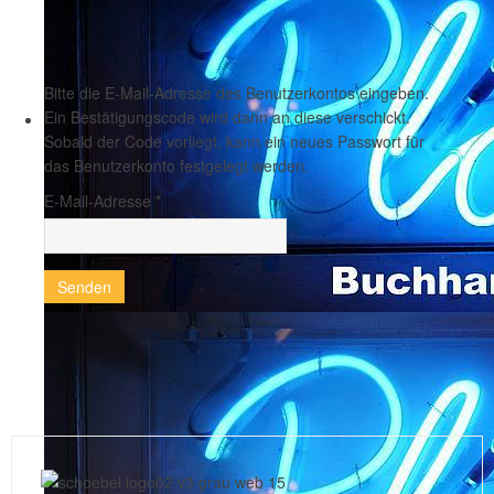
Bitte die E-Mail-Adresse des Benutzerkontos eingeben.
Ein Bestätigungscode wird dann an diese verschickt.
Sobald der Code vorliegt, kann ein neues Passwort für
das Benutzerkonto festgelegt werden.
E-Mail-Adresse
*
Senden